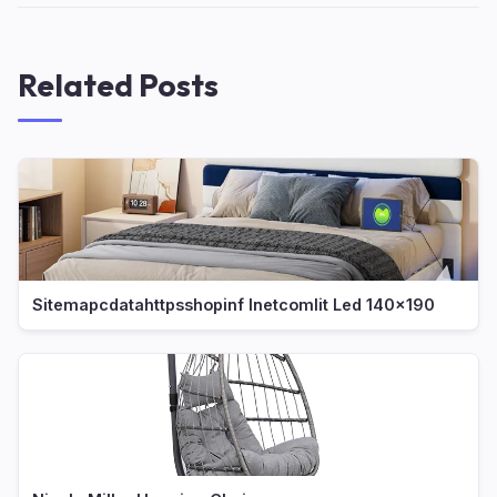
Related Posts
Sitemapcdatahttpsshopinf Inetcomlit Led 140x190