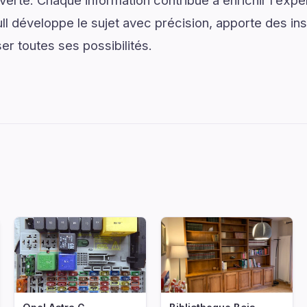
verte. Chaque information contribue à enrichir l’expé
ll développe le sujet avec précision, apporte des ins
ser toutes ses possibilités.