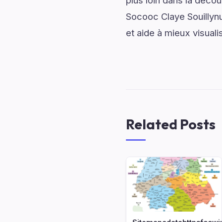
plus loin dans la décou
Socooc Claye Souillynu
et aide à mieux visuali
Related Posts