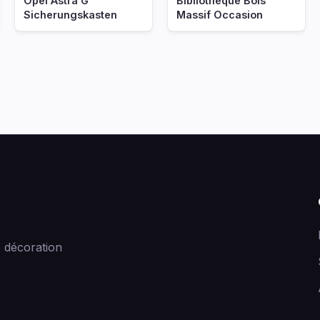
ndecoocomdistrict
Opel Astra G
Bibliotheque Bois
Sicherungskasten
Massif Occasion
 décoration