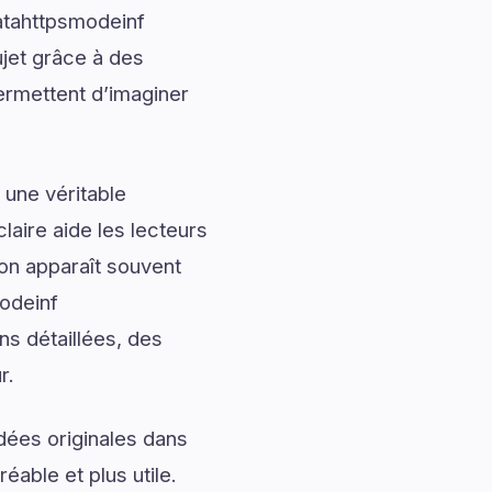
atahttpsmodeinf
jet grâce à des
ermettent d’imaginer
 une véritable
laire aide les lecteurs
ion apparaît souvent
modeinf
s détaillées, des
r.
dées originales dans
éable et plus utile.