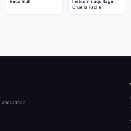
Recallnull
Inetcommaquillage
Cruella Facile
 décoration