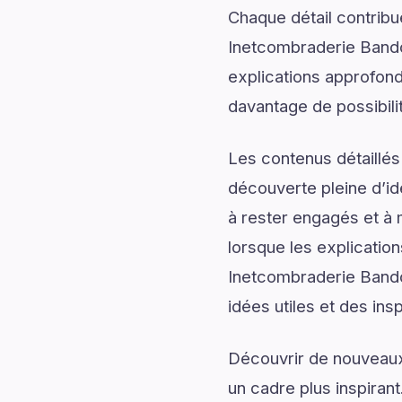
Chaque détail contrib
Inetcombraderie Bando
explications approfond
davantage de possibili
Les contenus détaillés
découverte pleine d’id
à rester engagés et à m
lorsque les explicatio
Inetcombraderie Bando
idées utiles et des ins
Découvrir de nouveaux 
un cadre plus inspirant