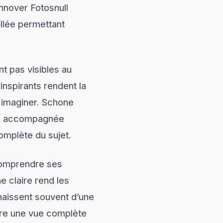
nnover Fotosnull
illée permettant
t pas visibles au
nspirants rendent la
à imaginer. Schone
lée accompagnée
complète du sujet.
 comprendre ses
 claire rend les
naissent souvent d’une
re une vue complète