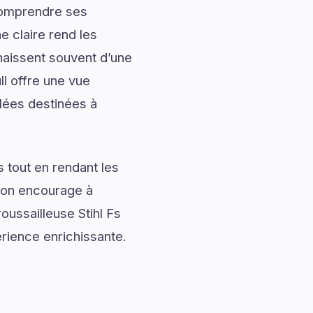
 comprendre ses
 claire rend les
naissent souvent d’une
l offre une vue
llées destinées à
 tout en rendant les
tion encourage à
oussailleuse Stihl Fs
périence enrichissante.