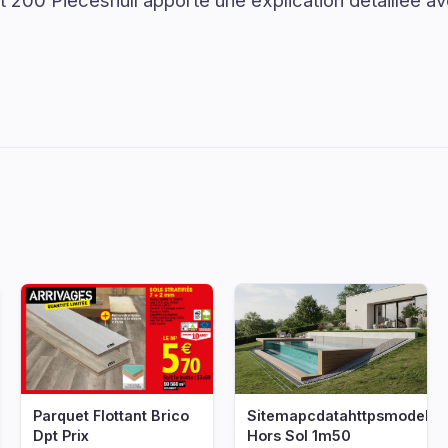
t 200 Piecesnull apporte une explication détaillée av
Parquet Flottant Brico
Sitemapcdatahttpsmodekedr
Dpt Prix
Hors Sol 1m50