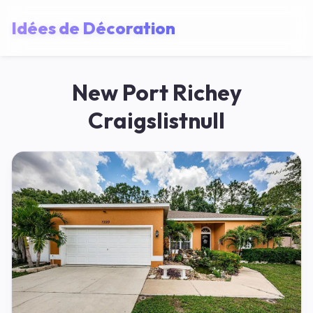
Idées de Décoration
New Port Richey
Craigslistnull