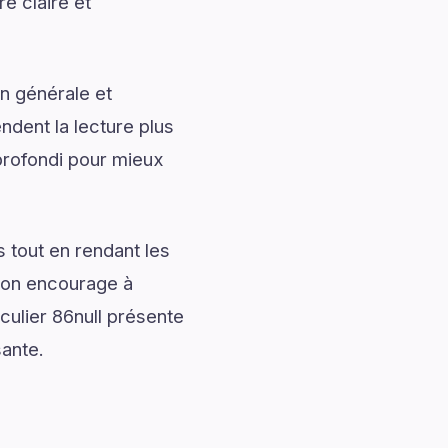
e claire et
n générale et
ndent la lecture plus
profondi pour mieux
 tout en rendant les
tion encourage à
culier 86null présente
sante.