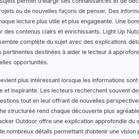
ujets permet d’élargir ses connaissances et de déco
rojets ou de nouvelles façons de penser. Des informa
haque lecture plus utile et plus engageante. Une b
des contenus clairs et enrichissants. Light Up Nut
emble complète du sujet avec des explications détai
 pertinentes destinées à aider le lecteur à approfo
elles opportunités.
vient plus intéressant lorsque les informations son
lée et inspirante. Les lecteurs recherchent souvent 
estions tout en leur offrant de nouvelles perspective
he structurée rend chaque découverte plus agréable 
racker Outdoor offre une explication approfondie du
 de nombreux détails permettant d’obtenir une vision