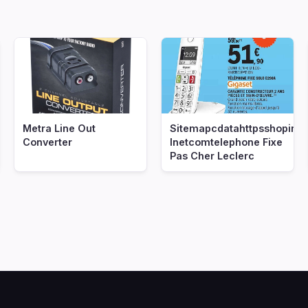
nf
Metra Line Out
Sitemapcdatahttpsshopinf
Converter
Inetcomtelephone Fixe
Pas Cher Leclerc