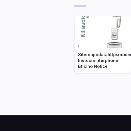
Sitemapcdatahttpsmodei
Inetcominterphone
Bticino Notice