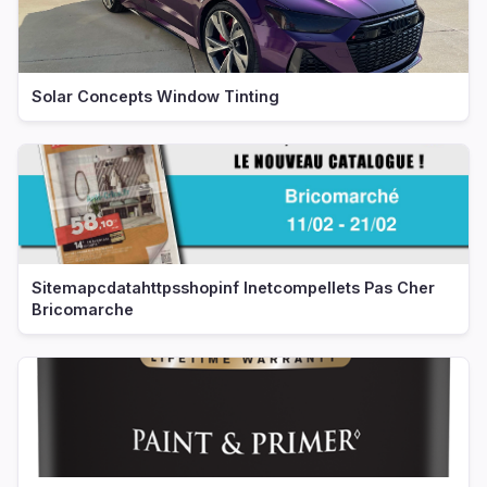
Solar Concepts Window Tinting
Sitemapcdatahttpsshopinf Inetcompellets Pas Cher
Bricomarche