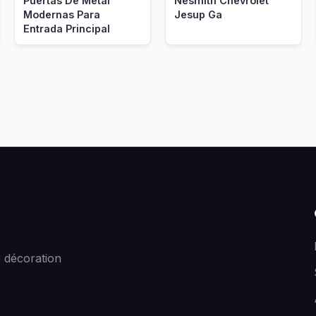
Puertas De Metal
Nesmith Chevrolet
Modernas Para
Jesup Ga
Entrada Principal
 décoration