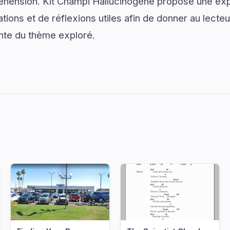
hension. Kit Champi Hallucinogene propose une expl
ons et de réflexions utiles afin de donner au lecteur
nte du thème exploré.