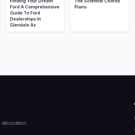
Finding Your Dream
The Scientist Chords
Ford A Comprehensive
Piano
Guide To Ford
Dealerships In
Glendale Az
 décoration