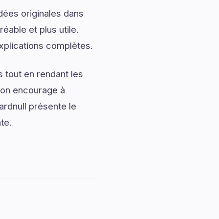
dées originales dans
éable et plus utile.
xplications complètes.
 tout en rendant les
tion encourage à
ardnull présente le
te.