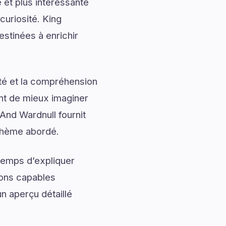
 et plus intéressante
curiosité. King
estinées à enrichir
ité et la compréhension
ent de mieux imaginer
And Wardnull fournit
 thème abordé.
temps d’expliquer
ions capables
n aperçu détaillé