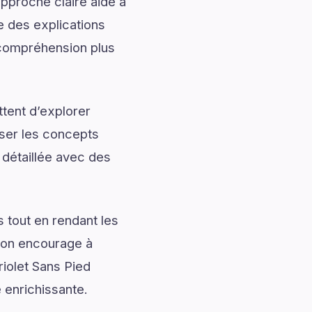
approche claire aide à
e des explications
e compréhension plus
tent d’explorer
iser les concepts
 détaillée avec des
 tout en rendant les
tion encourage à
riolet Sans Pied
e enrichissante.