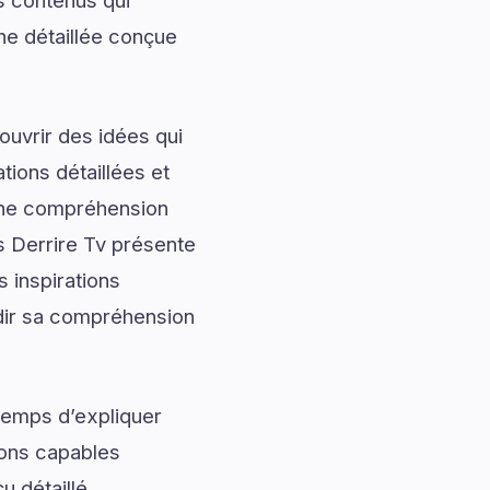
s contenus qui
che détaillée conçue
uvrir des idées qui
tions détaillées et
onne compréhension
s Derrire Tv présente
 inspirations
ndir sa compréhension
temps d’expliquer
ions capables
u détaillé