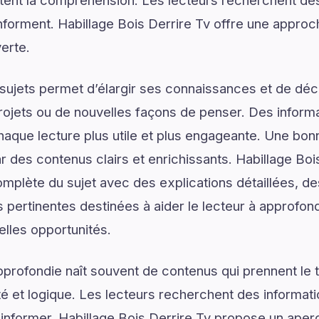
ilitent la compréhension. Les lecteurs recherchent de
 informent. Habillage Bois Derrire Tv offre une appro
erte.
ujets permet d’élargir ses connaissances et de déco
rojets ou de nouvelles façons de penser. Des informa
haque lecture plus utile et plus engageante. Une b
des contenus clairs et enrichissants. Habillage Boi
plète du sujet avec des explications détaillées, des
 pertinentes destinées à aider le lecteur à approfo
elles opportunités.
rofondie naît souvent de contenus qui prennent le 
é et logique. Les lecteurs recherchent des informat
’informer. Habillage Bois Derrire Tv propose un aperç