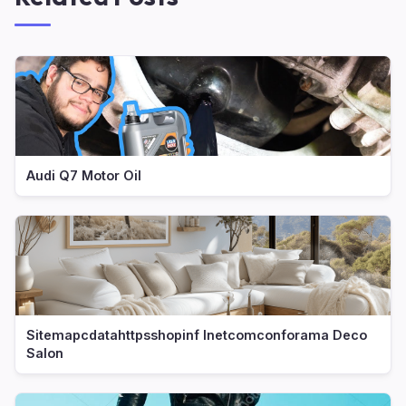
Audi Q7 Motor Oil
Sitemapcdatahttpsshopinf Inetcomconforama Deco
Salon