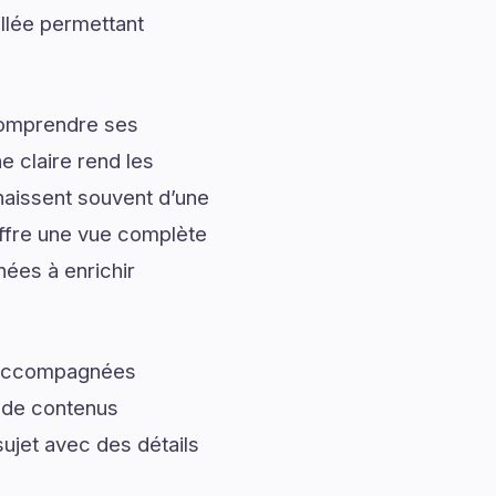
illée permettant
 comprendre ses
 claire rend les
naissent souvent d’une
ffre une vue complète
nées à enrichir
t accompagnées
t de contenus
sujet avec des détails