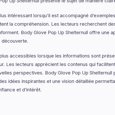
op Up Shelternull présente le sujet de manière clair
lus intéressant lorsqu’il est accompagné d’exemples
ilitent la compréhension. Les lecteurs recherchent de
 informent. Body Glove Pop Up Shelternull offre une a
a découverte.
plus accessibles lorsque les informations sont prése
ur. Les lecteurs apprécient les contenus qui facilite
uvelles perspectives. Body Glove Pop Up Shelternull
es idées inspirantes et une vision détaillée permetta
iance et d’intérêt.