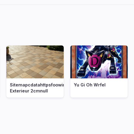
Sitemapcdatahttpsfoowindecoocomcarrelage
Yu Gi Oh Wrfel
Exterieur 2cmnull