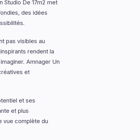
Un Studio De 17m2 met
fondies, des idées
sibilités.
t pas visibles au
nspirants rendent la
à imaginer. Amnager Un
réatives et
entiel et ses
nte et plus
ne vue complète du