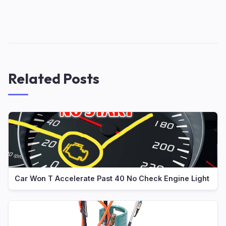
Related Posts
Car Won T Accelerate Past 40 No Check Engine Light