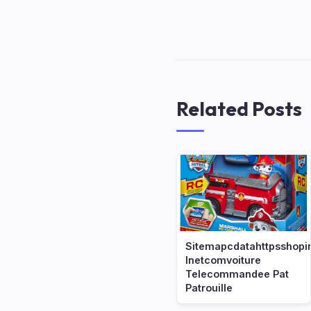
Related Posts
Sitemapcdatahttpsshopi
Inetcomvoiture
Telecommandee Pat
Patrouille